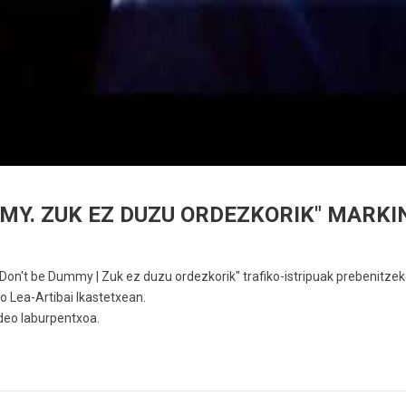
MY. ZUK EZ DUZU ORDEZKORIK" MARKI
 "Don't be Dummy | Zuk ez duzu ordezkorik" trafiko-istripuak prebenitze
 Lea-Artibai Ikastetxean.
deo laburpentxoa.