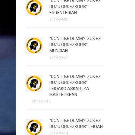
"DON´T BE DUMMY. ZUK EZ
DUZU ORDEZKORIK"
ERRENTERIAN
2019-04-02
"DON´T BE DUMMY. ZUK EZ
DUZU ORDEZKORIK"
MUNGIAN
2019-03-27
"DON´T BE DUMMY. ZUK EZ
DUZU ORDEZKORIK"
LEIOAKO ASKARTZA
IKASTETXEAN
2019-03-15
"DON´T BE DUMMY. ZUK EZ
DUZU ORDEZKORIK" LEIOAN
2019-03-14