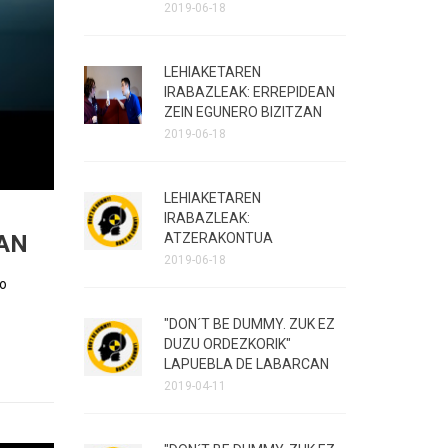
2019-06-18
LEHIAKETAREN
IRABAZLEAK: ERREPIDEAN
ZEIN EGUNERO BIZITZAN
2019-06-18
LEHIAKETAREN
IRABAZLEAK:
ATZERAKONTUA
NAN
2019-06-18
o 
"DON´T BE DUMMY. ZUK EZ
DUZU ORDEZKORIK"
LAPUEBLA DE LABARCAN
2019-04-11