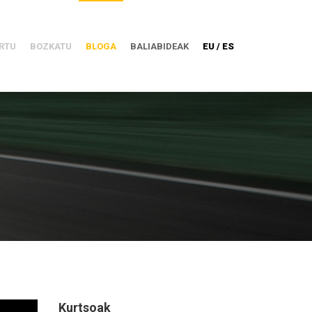
RTU
BOZKATU
BLOGA
BALIABIDEAK
EU / ES
Kurtsoak