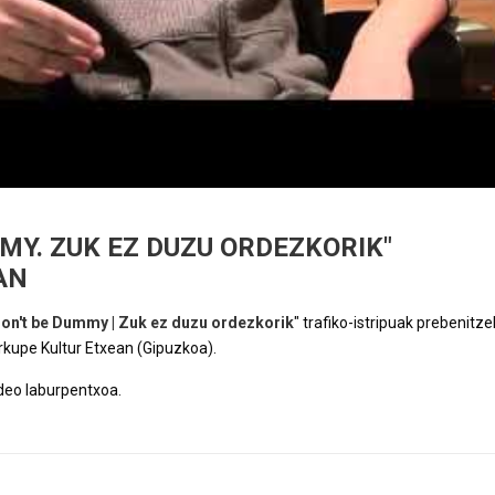
MY. ZUK EZ DUZU ORDEZKORIK"
AN
on't be Dummy | Zuk ez duzu ordezkorik
" trafiko-istripuak prebenitze
rkupe Kultur Etxean (Gipuzkoa).
deo laburpentxoa.