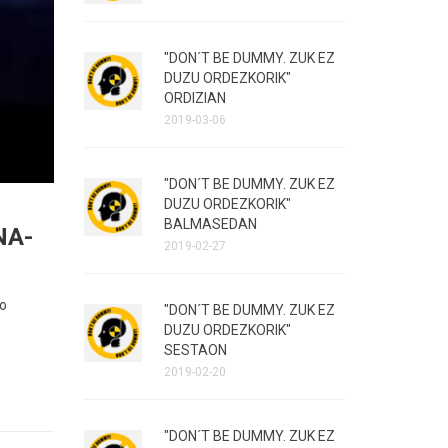
"DON´T BE DUMMY. ZUK EZ
DUZU ORDEZKORIK"
ORDIZIAN
2019-03-06
"DON´T BE DUMMY. ZUK EZ
DUZU ORDEZKORIK"
BALMASEDAN
NA-
2019-02-27
ko
"DON´T BE DUMMY. ZUK EZ
DUZU ORDEZKORIK"
SESTAON
2019-02-20
"DON´T BE DUMMY. ZUK EZ