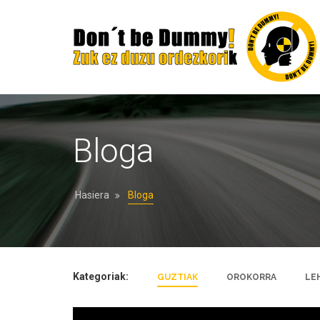
Bloga
Hasiera
Bloga
Kategoriak:
GUZTIAK
OROKORRA
LE