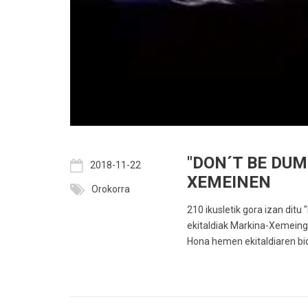
"DON´T BE DUM
2018-11-22
XEMEINEN
Orokorra
210 ikusletik gora izan ditu
ekitaldiak Markina-Xemeingo
Hona hemen ekitaldiaren bi