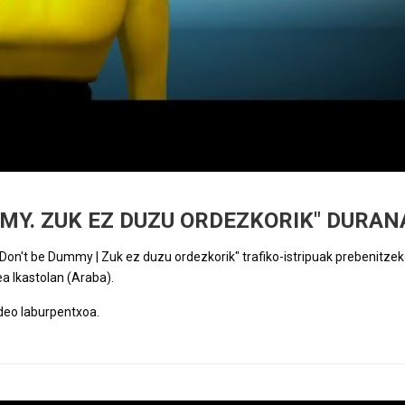
MMY. ZUK EZ DUZU ORDEZKORIK" DURA
 "Don't be Dummy | Zuk ez duzu ordezkorik" trafiko-istripuak prebenitzek
a Ikastolan (Araba).
deo laburpentxoa.