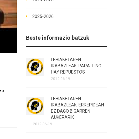
2025-2026
Beste informazio batzuk
LEHIAKETAREN
IRABAZLEAK: PARA TI NO
HAY REPUESTOS
2019-06-19
ko 
LEHIAKETAREN
IRABAZLEAK: ERREPIDEAN
EZ DAGO BIGARREN
AUKERARIK
2019-06-19