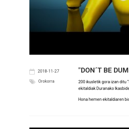
"DON´T BE DU
2018-11-27
Orokorra
200 ikusletik gora izan ditu
ekitaldiak Duranako Ikasbide
Hona hemen ekitaldiaren bi