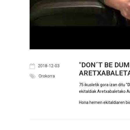
"DON´T BE DUM
2018-12-03
ARETXABALET
Orokorra
75 ikusletik gora izan ditu "
D
ekitaldiak Aretxabaletako A
Hona hemen ekitaldiaren bi