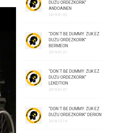
DUZU ORDEZKORIK"
ANDOAINEN
2019-01-22
"DON´T BE DUMMY. ZUK EZ
DUZU ORDEZKORIK"
BERMEON
2019-01-21
"DON´T BE DUMMY. ZUK EZ
DUZU ORDEZKORIK"
LEKEITION
2019-01-07
"DON´T BE DUMMY. ZUK EZ
DUZU ORDEZKORIK" DERION
2018-12-14