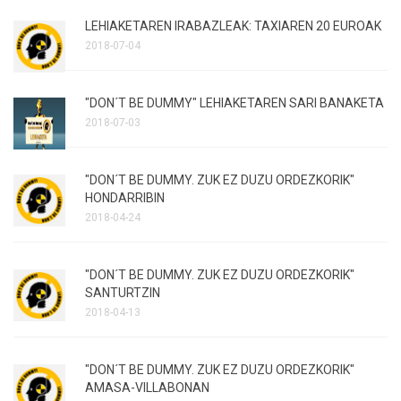
LEHIAKETAREN IRABAZLEAK: TAXIAREN 20 EUROAK
2018-07-04
"DON´T BE DUMMY" LEHIAKETAREN SARI BANAKETA
2018-07-03
"DON´T BE DUMMY. ZUK EZ DUZU ORDEZKORIK"
HONDARRIBIN
2018-04-24
"DON´T BE DUMMY. ZUK EZ DUZU ORDEZKORIK"
SANTURTZIN
2018-04-13
"DON´T BE DUMMY. ZUK EZ DUZU ORDEZKORIK"
AMASA-VILLABONAN