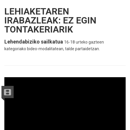
LEHIAKETAREN
IRABAZLEAK: EZ EGIN
TONTAKERIARIK
Lehendabiziko sailkatua
16-18 urteko gazteen
kategoriako bideo-modalitatean, talde partaidetzan.