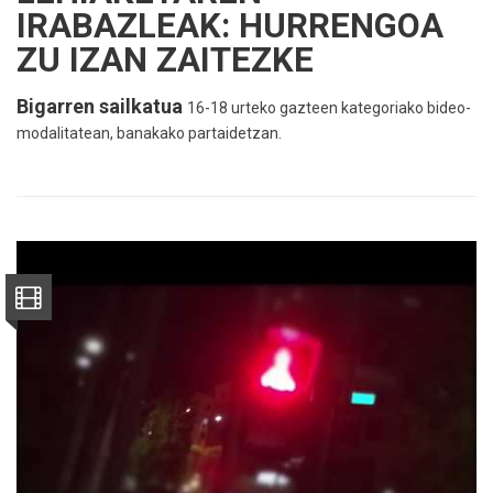
IRABAZLEAK: HURRENGOA
ZU IZAN ZAITEZKE
Bigarren sailkatua
16-18 urteko gazteen kategoriako bideo-
modalitatean, banakako partaidetzan.