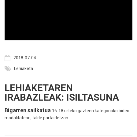
2018-07-04
Lehiaketa
LEHIAKETAREN
IRABAZLEAK: ISILTASUNA
Bigarren sailkatua
16-18 urteko gazteen kategoriako bideo-
modalitatean, talde partaidetzan.