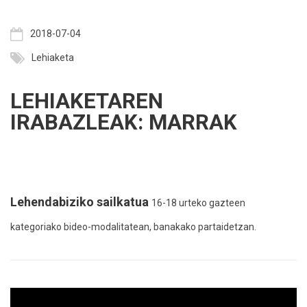
2018-07-04
Lehiaketa
LEHIAKETAREN
IRABAZLEAK: MARRAK
Lehendabiziko sailkatua
16-18 urteko gazteen
kategoriako bideo-modalitatean, banakako partaidetzan.