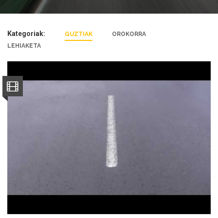
Kategoriak:
GUZTIAK
OROKORRA
LEHIAKETA