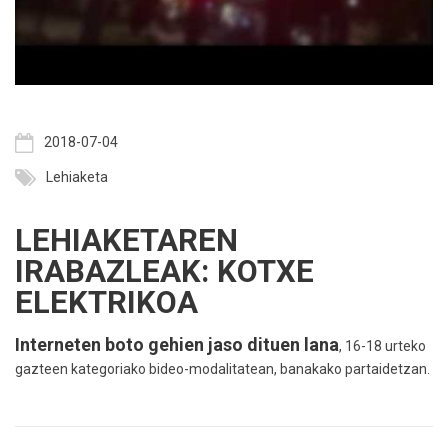
2018-07-04
Lehiaketa
LEHIAKETAREN
IRABAZLEAK: KOTXE
ELEKTRIKOA
Interneten boto gehien jaso dituen lana
,
16-18 urteko
gazteen kategoriako bideo-modalitatean, banakako partaidetzan.