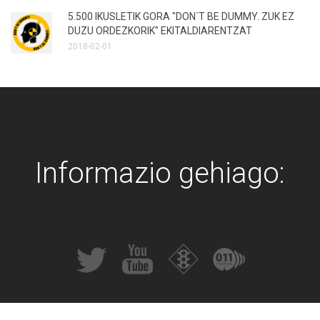
5.500 IKUSLETIK GORA "DON´T BE DUMMY. ZUK EZ
DUZU ORDEZKORIK" EKITALDIARENTZAT
2018-02-01
Informazio gehiago: