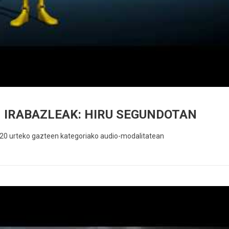
 IRABAZLEAK: HIRU SEGUNDOTAN
20 urteko gazteen kategoriako audio-modalitatean