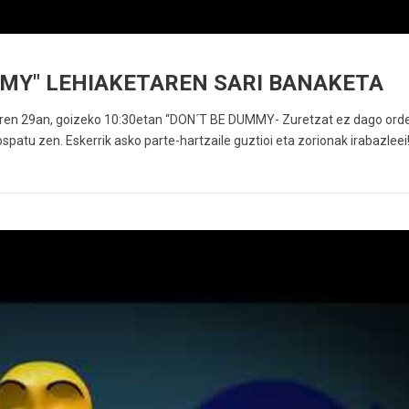
MMY" LEHIAKETAREN SARI BANAKETA
aren 29an, goizeko 10:30etan “DON´T BE DUMMY- Zuretzat ez dago orde
spatu zen. Eskerrik asko parte-hartzaile guztioi eta zorionak irabazleei