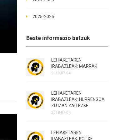
2025-2026
Beste informazio batzuk
LEHIAKETAREN
IRABAZLEAK: MARRAK
2018-07-04
LEHIAKETAREN
IRABAZLEAK: HURRENGOA
ZU IZAN ZAITEZKE
2018-07-04
LEHIAKETAREN
IRABAZLEAK: KOTXE