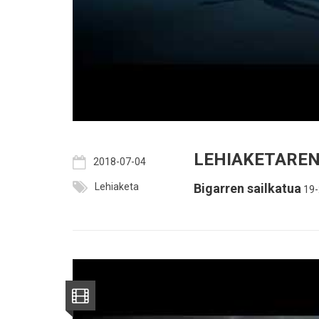
LEHIAKETAREN
2018-07-04
Lehiaketa
Bigarren sailkatua
19-