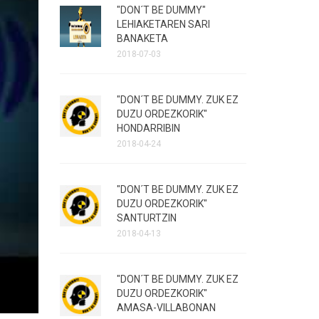
"DON´T BE DUMMY"
LEHIAKETAREN SARI
BANAKETA
2018-07-03
"DON´T BE DUMMY. ZUK EZ
DUZU ORDEZKORIK"
HONDARRIBIN
2018-04-24
"DON´T BE DUMMY. ZUK EZ
DUZU ORDEZKORIK"
SANTURTZIN
2018-04-13
"DON´T BE DUMMY. ZUK EZ
DUZU ORDEZKORIK"
AMASA-VILLABONAN