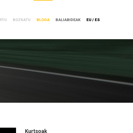
RTU
BOZKATU
BLOGA
BALIABIDEAK
EU / ES
Kurtsoak