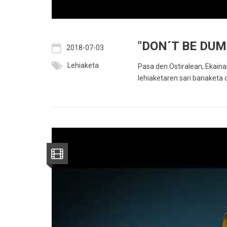
"DON´T BE DU
2018-07-03
Lehiaketa
Pasa den Ostiralean, Ekain
lehiaketaren sari banaketa o