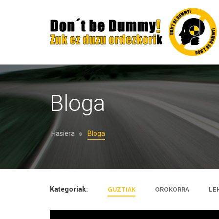
Bloga
Hasiera
Bloga
Kategoriak:
GUZTIAK
OROKORRA
LE