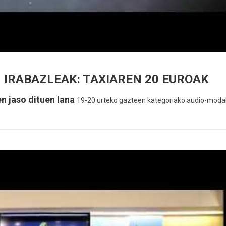
 IRABAZLEAK: TAXIAREN 20 EUROAK
en jaso dituen lana
19-20 urteko gazteen kategoriako audio-modal