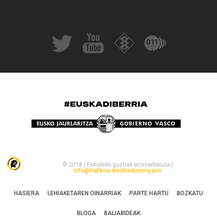
© 2018 | Eskubide guztiak erreserbatuta |
info@trafikoa.dontbedummy.eus
HASIERA
LEHIAKETAREN OINARRIAK
PARTE HARTU
BOZKATU
BLOGA
BALIABIDEAK