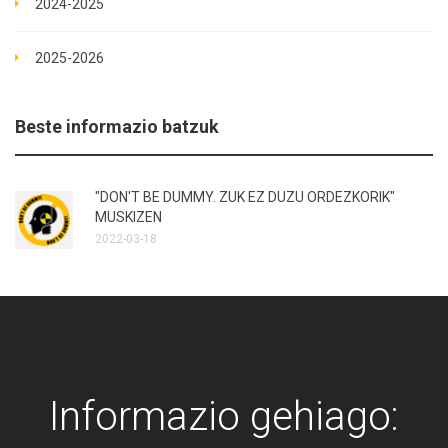
2024-2025
2025-2026
Beste informazio batzuk
"DON'T BE DUMMY. ZUK EZ DUZU ORDEZKORIK"
MUSKIZEN
2022-03-18
Informazio gehiago: