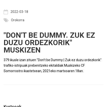
2022-03-18
Orokorra
"DON'T BE DUMMY. ZUK EZ
DUZU ORDEZKORIK"
MUSKIZEN
379 ikusle izan zituen "Don't be Dummy | Zuk ez duzu ordezkorik" 
trafiko-istripuak prebenitzeko ekitaldiak Muskizeko CF 
Somorrostro ikastetxean, 2021eko martxoaren 18an. 
Kurtsoak