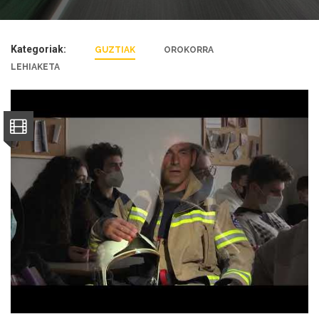
Kategoriak:
GUZTIAK
OROKORRA
LEHIAKETA