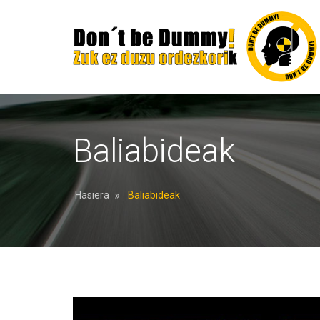
Baliabideak
Hasiera
Baliabideak