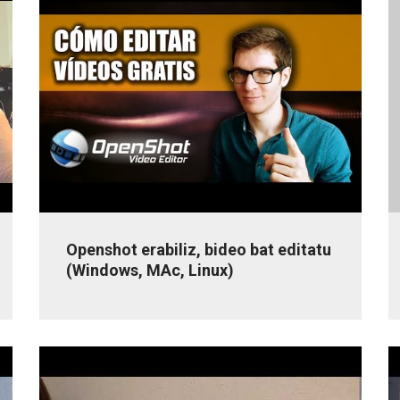
Openshot erabiliz, bideo bat editatu
(Windows, MAc, Linux)