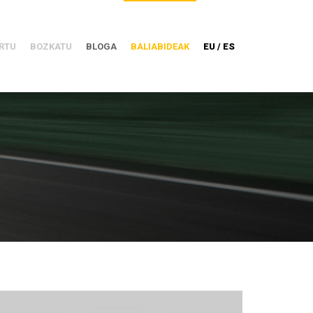
RTU
BOZKATU
BLOGA
BALIABIDEAK
EU / ES