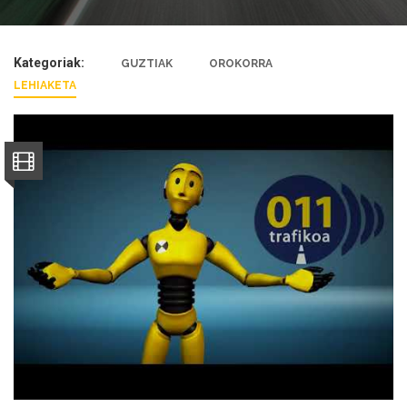
Kategoriak:
GUZTIAK
OROKORRA
LEHIAKETA