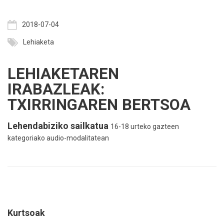
2018-07-04
Lehiaketa
LEHIAKETAREN
IRABAZLEAK:
TXIRRINGAREN BERTSOA
Lehendabiziko sailkatua
16-18 urteko gazteen
kategoriako audio-modalitatean
Kurtsoak