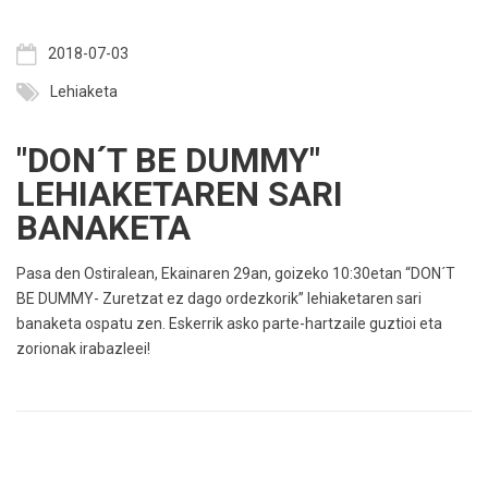
2018-07-03
Lehiaketa
"DON´T BE DUMMY"
LEHIAKETAREN SARI
BANAKETA
Pasa den Ostiralean, Ekainaren 29an, goizeko 10:30etan “DON´T
BE DUMMY- Zuretzat ez dago ordezkorik” lehiaketaren sari
banaketa ospatu zen. Eskerrik asko parte-hartzaile guztioi eta
zorionak irabazleei!