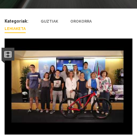
Kategoriak:
GUZTIAK
OROKORRA
LEHIAKETA