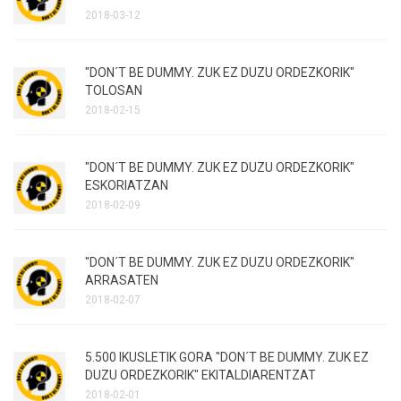
2018-03-12
"DON´T BE DUMMY. ZUK EZ DUZU ORDEZKORIK"
TOLOSAN
2018-02-15
"DON´T BE DUMMY. ZUK EZ DUZU ORDEZKORIK"
ESKORIATZAN
2018-02-09
"DON´T BE DUMMY. ZUK EZ DUZU ORDEZKORIK"
ARRASATEN
2018-02-07
5.500 IKUSLETIK GORA "DON´T BE DUMMY. ZUK EZ
DUZU ORDEZKORIK" EKITALDIARENTZAT
2018-02-01