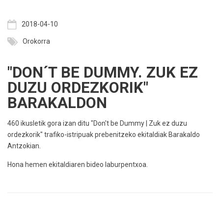
2018-04-10
Orokorra
"DON´T BE DUMMY. ZUK EZ
DUZU ORDEZKORIK"
BARAKALDON
460 ikusletik gora izan ditu "Don't be Dummy | Zuk ez duzu
ordezkorik" trafiko-istripuak prebenitzeko ekitaldiak Barakaldo
Antzokian.
Hona hemen ekitaldiaren bideo laburpentxoa.