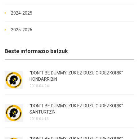
2024-2025
2025-2026
Beste informazio batzuk
"DON´T BE DUMMY. ZUK EZ DUZU ORDEZKORIK"
HONDARRIBIN
2018-04-24
"DON´T BE DUMMY. ZUK EZ DUZU ORDEZKORIK"
SANTURTZIN
2018-04-13
"DON´T BE DUMMY. ZUK EZ DUZU ORDEZKORIK"