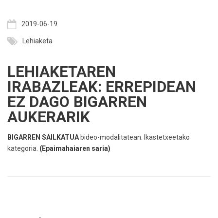
2019-06-19
Lehiaketa
LEHIAKETAREN
IRABAZLEAK: ERREPIDEAN
EZ DAGO BIGARREN
AUKERARIK
BIGARREN SAILKATUA
bideo-modalitatean. Ikastetxeetako
kategoria.
(
Epaimahaiaren saria
)