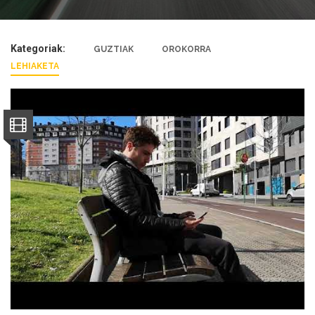
Kategoriak:
GUZTIAK
OROKORRA
LEHIAKETA