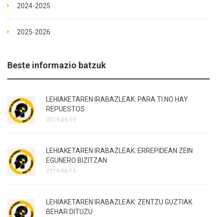
2024-2025
2025-2026
Beste informazio batzuk
LEHIAKETAREN IRABAZLEAK: PARA TI NO HAY
REPUESTOS
2019-06-19
LEHIAKETAREN IRABAZLEAK: ERREPIDEAN ZEIN
EGUNERO BIZITZAN
2019-06-19
LEHIAKETAREN IRABAZLEAK: ZENTZU GUZTIAK
BEHAR DITUZU