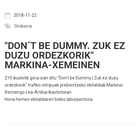
2018-11-22
Orokorra
"DON´T BE DUMMY. ZUK EZ
DUZU ORDEZKORIK"
MARKINA-XEMEINEN
210 ikusletik gora izan ditu "Don't be Dummy | Zuk ez duzu
ordezkorik" trafiko-istripuak prebenitzeko ekitaldiak Markina-
Xemeingo Lea-Artibai Ikastetxean.
Hona hemen ekitaldiaren bideo laburpentxoa.