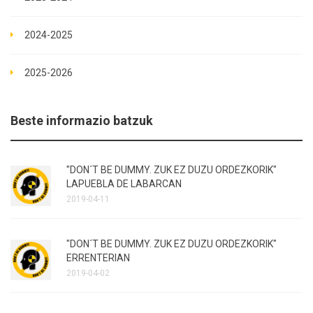
2024-2025
2025-2026
Beste informazio batzuk
"DON´T BE DUMMY. ZUK EZ DUZU ORDEZKORIK"
LAPUEBLA DE LABARCAN
2019-04-11
"DON´T BE DUMMY. ZUK EZ DUZU ORDEZKORIK"
ERRENTERIAN
2019-04-02