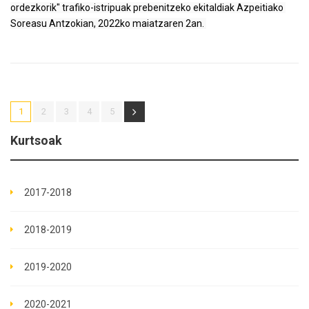
ordezkorik" trafiko-istripuak prebenitzeko ekitaldiak Azpeitiako 
Soreasu Antzokian, 2022ko maiatzaren 2an. 
1
2
3
4
5
Kurtsoak
2017-2018
2018-2019
2019-2020
2020-2021