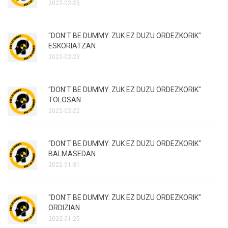
2022-02-25
"DON'T BE DUMMY. ZUK EZ DUZU ORDEZKORIK"
ESKORIATZAN
2022-02-23
"DON'T BE DUMMY. ZUK EZ DUZU ORDEZKORIK"
TOLOSAN
2022-02-22
"DON'T BE DUMMY. ZUK EZ DUZU ORDEZKORIK"
BALMASEDAN
2022-01-31
"DON'T BE DUMMY. ZUK EZ DUZU ORDEZKORIK"
ORDIZIAN
2022-01-25