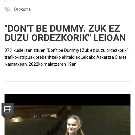
Orokorra
"DON'T BE DUMMY. ZUK EZ
DUZU ORDEZKORIK" LEIOAN
373 ikusle izan zituen "Don't be Dummy | Zuk ez duzu ordezkorik" 
trafiko-istripuak prebenitzeko ekitaldiak Leioako Askartza Claret 
Ikastetxean, 2022ko maiatzaren 19an.