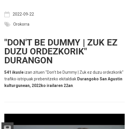
2022-09-22
Orokorra
"DON'T BE DUMMY | ZUK EZ
DUZU ORDEZKORIK"
DURANGON
541 ikusle
izan zituen "Don't be Dummy | Zuk ez duzu ordezkorik"
trafiko-istripuak prebenitzeko ekitaldiak
Durangoko San Agustin
kulturgunean, 2022ko irailaren 22an
.