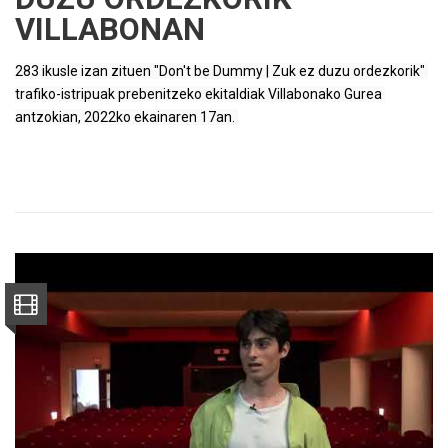
VILLABONAN
283 ikusle izan zituen "Don't be Dummy | Zuk ez duzu ordezkorik" 
trafiko-istripuak prebenitzeko ekitaldiak Villabonako Gurea 
antzokian, 2022ko ekainaren 17an. 