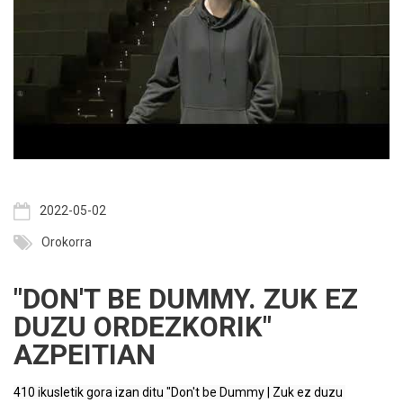
2022-05-02
Orokorra
"DON'T BE DUMMY. ZUK EZ
DUZU ORDEZKORIK"
AZPEITIAN
410 ikusletik gora izan ditu "Don't be Dummy | Zuk ez duzu 