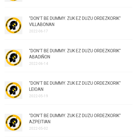
"DON'T BE DUMMY. ZUK EZ DUZU ORDEZKORIK"
VILLABONAN
2022-06-17
"DON'T BE DUMMY. ZUK EZ DUZU ORDEZKORIK"
ABADIÑON
2022-06-14
"DON'T BE DUMMY. ZUK EZ DUZU ORDEZKORIK"
LEIOAN
2022-05-19
"DON'T BE DUMMY. ZUK EZ DUZU ORDEZKORIK"
AZPEITIAN
2022-05-02