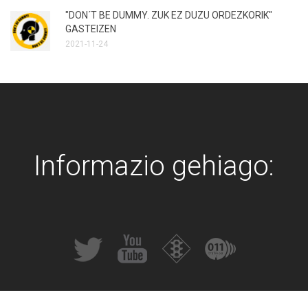
"DON´T BE DUMMY. ZUK EZ DUZU ORDEZKORIK"
GASTEIZEN
2021-11-24
Informazio gehiago: