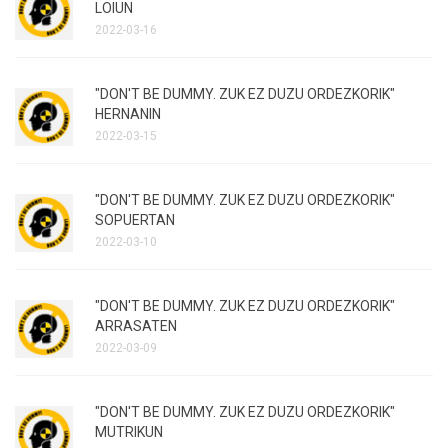
LOIUN
2022-03-16
"DON'T BE DUMMY. ZUK EZ DUZU ORDEZKORIK"
HERNANIN
2022-03-15
"DON'T BE DUMMY. ZUK EZ DUZU ORDEZKORIK"
SOPUERTAN
2022-03-10
"DON'T BE DUMMY. ZUK EZ DUZU ORDEZKORIK"
ARRASATEN
2022-03-09
"DON'T BE DUMMY. ZUK EZ DUZU ORDEZKORIK"
MUTRIKUN