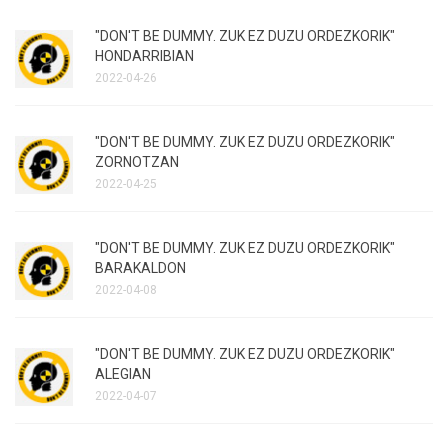
"DON'T BE DUMMY. ZUK EZ DUZU ORDEZKORIK"
HONDARRIBIAN
2022-04-26
"DON'T BE DUMMY. ZUK EZ DUZU ORDEZKORIK"
ZORNOTZAN
2022-04-25
"DON'T BE DUMMY. ZUK EZ DUZU ORDEZKORIK"
BARAKALDON
2022-04-08
"DON'T BE DUMMY. ZUK EZ DUZU ORDEZKORIK"
ALEGIAN
2022-04-07