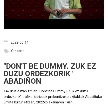
2022-06-14
Orokorra
"DON'T BE DUMMY. ZUK EZ
DUZU ORDEZKORIK"
ABADIÑON
142 ikusle izan zituen "Don't be Dummy | Zuk ez duzu 
ordezkorik" trafiko-istripuak prebenitzeko ekitaldiak Abadiñoko 
Errota kultur etxean, 2022ko ekainaren 14an. 