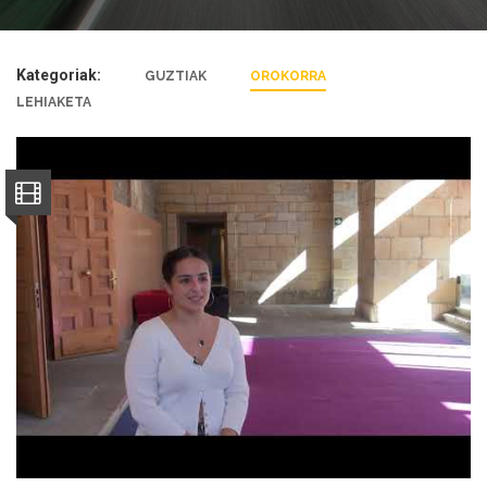
Kategoriak:
GUZTIAK
OROKORRA
LEHIAKETA