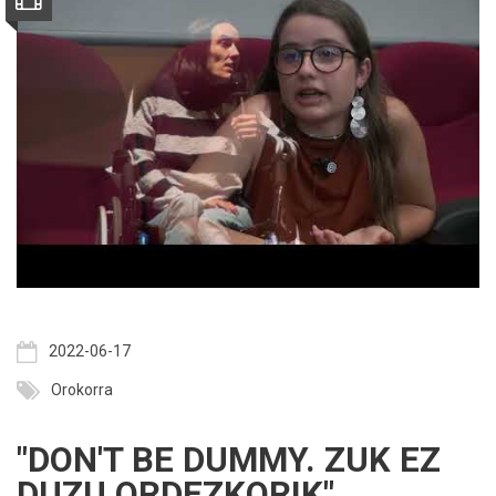
2022-06-17
Orokorra
"DON'T BE DUMMY. ZUK EZ
DUZU ORDEZKORIK"