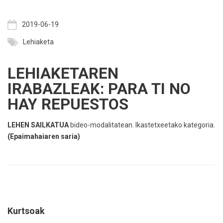
2019-06-19
Lehiaketa
LEHIAKETAREN
IRABAZLEAK: PARA TI NO
HAY REPUESTOS
LEHEN SAILKATUA
bideo-modalitatean. Ikastetxeetako kategoria.
(
Epaimahaiaren saria
)
Kurtsoak