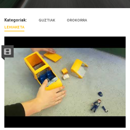
Kategoriak:
GUZTIAK
OROKORRA
LEHIAKETA