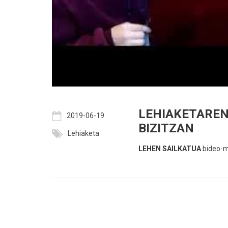
LEHIAKETAREN
2019-06-19
BIZITZAN
Lehiaketa
LEHEN SAILKATUA
bideo-m