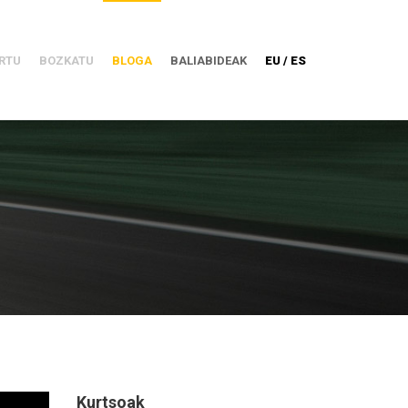
RTU
BOZKATU
BLOGA
BALIABIDEAK
EU / ES
Kurtsoak