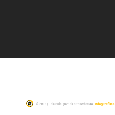
© 2018 | Eskubide guztiak erreserbatuta |
info@trafiko