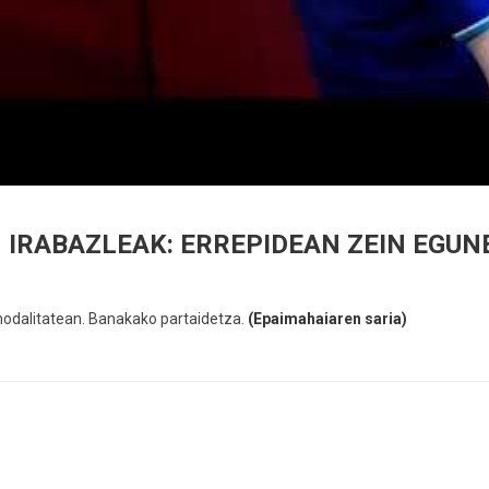
 IRABAZLEAK: ERREPIDEAN ZEIN EGUN
odalitatean. Banakako partaidetza.
(
Epaimahaiaren saria
)