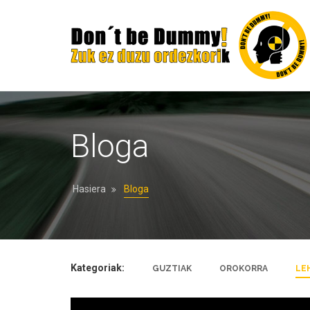
Bloga
Hasiera
Bloga
Kategoriak:
GUZTIAK
OROKORRA
LE