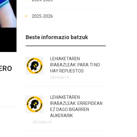
2025-2026
Beste informazio batzuk
LEHIAKETAREN
IRABAZLEAK: PARA TI NO
ERO
HAY REPUESTOS
2019-06-19
LEHIAKETAREN
IRABAZLEAK: ERREPIDEAN
EZ DAGO BIGARREN
AUKERARIK
2019-06-19