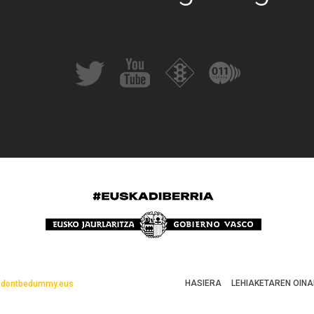
HASIERA
LEHIAKETAREN OINA
a.dontbedummy.eus