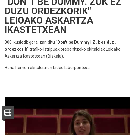
"DON´T BE DUMMY. ZUK EZ
DUZU ORDEZKORIK"
LEIOAKO ASKARTZA
IKASTETXEAN
300 ikusletik gora izan ditu "
Don't be Dummy | Zuk ez duzu
ordezkorik
" trafiko-istripuak prebenitzeko ekitaldiak Leioako
Askartza Ikastetxean (Bizkaia).
Hona hemen ekitaldiaren bideo laburpentxoa.