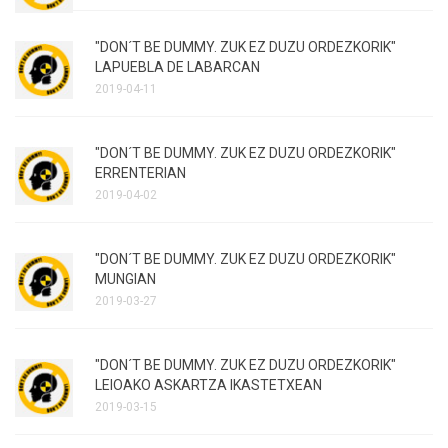
"DON´T BE DUMMY. ZUK EZ DUZU ORDEZKORIK"
LAPUEBLA DE LABARCAN
2019-04-11
"DON´T BE DUMMY. ZUK EZ DUZU ORDEZKORIK"
ERRENTERIAN
2019-04-02
"DON´T BE DUMMY. ZUK EZ DUZU ORDEZKORIK"
MUNGIAN
2019-03-27
"DON´T BE DUMMY. ZUK EZ DUZU ORDEZKORIK"
LEIOAKO ASKARTZA IKASTETXEAN
2019-03-15