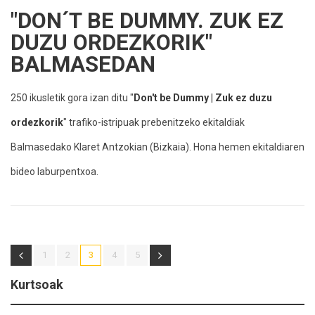
"DON´T BE DUMMY. ZUK EZ
DUZU ORDEZKORIK"
BALMASEDAN
250 ikusletik gora izan ditu "
Don't be Dummy | Zuk ez duzu
ordezkorik
" trafiko-istripuak prebenitzeko ekitaldiak
Balmasedako Klaret Antzokian (Bizkaia). Hona hemen ekitaldiaren
bideo laburpentxoa.
1
2
3
4
5
Kurtsoak