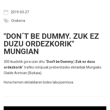
2019-03-27
Orokorra
"DON´T BE DUMMY. ZUK EZ
DUZU ORDEZKORIK"
MUNGIAN
300 ikusletik gora izan ditu "
Don't be Dummy | Zuk ez duzu
ordezkorik
" trafiko-istripuak prebenitzeko ekitaldiak Mungiako
Olalde Aretoan
(Bizkaia).
Hona hemen ekitaldiaren bideo laburpentxoa.