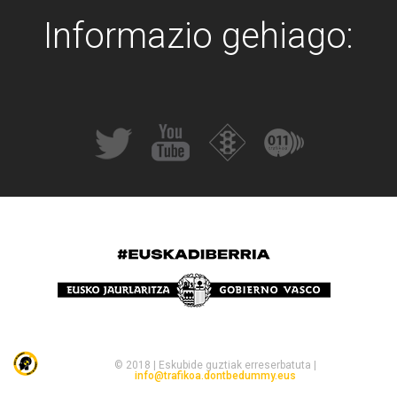
Informazio gehiago:
© 2018 | Eskubide guztiak erreserbatuta |
info@trafikoa.dontbedummy.eus