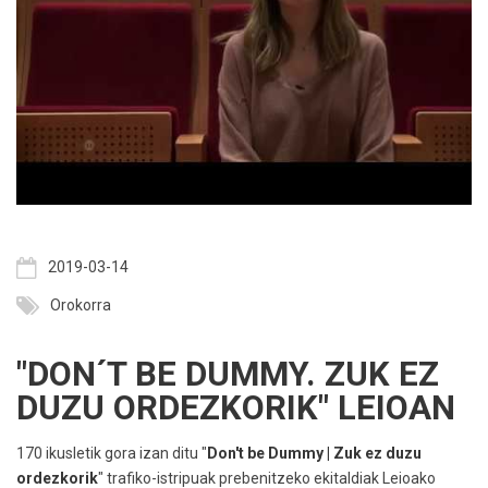
2019-03-14
Orokorra
"DON´T BE DUMMY. ZUK EZ
DUZU ORDEZKORIK" LEIOAN
170 ikusletik gora izan ditu "
Don't be Dummy | Zuk ez duzu
ordezkorik
" trafiko-istripuak prebenitzeko ekitaldiak Leioako