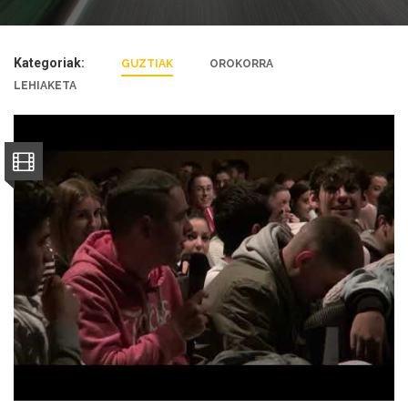
Kategoriak:
GUZTIAK
OROKORRA
LEHIAKETA