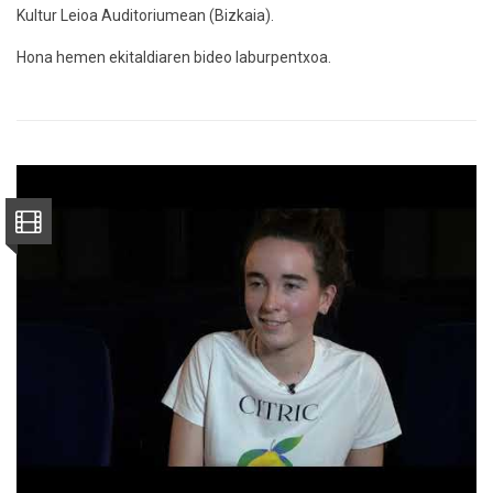
Kultur Leioa Auditoriumean
(Bizkaia).
Hona hemen ekitaldiaren bideo laburpentxoa.