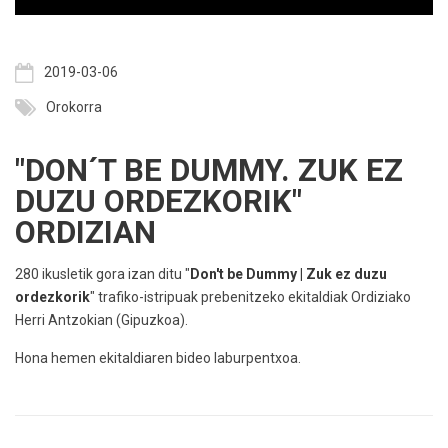
2019-03-06
Orokorra
"DON´T BE DUMMY. ZUK EZ
DUZU ORDEZKORIK"
ORDIZIAN
280 ikusletik gora izan ditu "
Don't be Dummy | Zuk ez duzu
ordezkorik
" trafiko-istripuak prebenitzeko ekitaldiak Ordiziako
Herri Antzokian (Gipuzkoa).
Hona hemen ekitaldiaren bideo laburpentxoa.