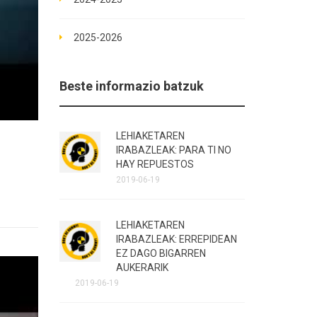
2025-2026
Beste informazio batzuk
LEHIAKETAREN
IRABAZLEAK: PARA TI NO
HAY REPUESTOS
2019-06-19
LEHIAKETAREN
IRABAZLEAK: ERREPIDEAN
EZ DAGO BIGARREN
AUKERARIK
2019-06-19