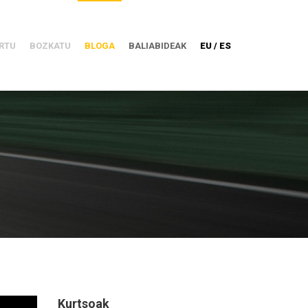
RTU
BOZKATU
BLOGA
BALIABIDEAK
EU / ES
Kurtsoak