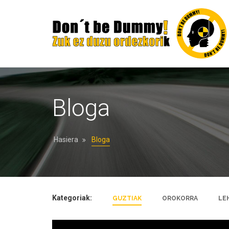
Bloga
Hasiera
Bloga
Kategoriak:
GUZTIAK
OROKORRA
LE