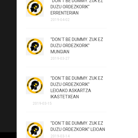
"DON´T BE DUMMY. ZUK EZ
DUZU ORDEZKORIK"
ERRENTERIAN
2019-04-02
"DON´T BE DUMMY. ZUK EZ
DUZU ORDEZKORIK"
MUNGIAN
2019-03-27
"DON´T BE DUMMY. ZUK EZ
DUZU ORDEZKORIK"
LEIOAKO ASKARTZA
IKASTETXEAN
2019-03-15
"DON´T BE DUMMY. ZUK EZ
DUZU ORDEZKORIK" LEIOAN
2019-03-14