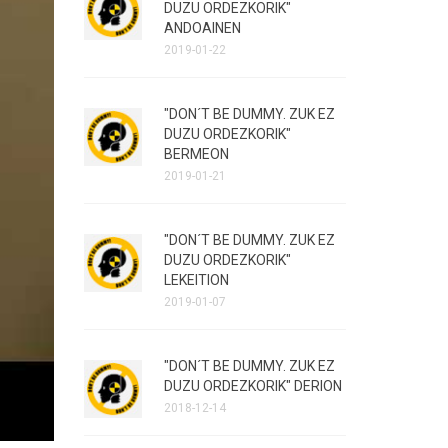
DUZU ORDEZKORIK"
ANDOAINEN
2019-01-22
"DON´T BE DUMMY. ZUK EZ
DUZU ORDEZKORIK"
BERMEON
2019-01-21
"DON´T BE DUMMY. ZUK EZ
DUZU ORDEZKORIK"
LEKEITION
2019-01-07
"DON´T BE DUMMY. ZUK EZ
DUZU ORDEZKORIK" DERION
2018-12-14