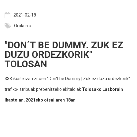
2021-02-18
Orokorra
"DON´T BE DUMMY. ZUK EZ
DUZU ORDEZKORIK"
TOLOSAN
338 ikusle izan zituen "Don't be Dummy | Zuk ez duzu ordezkorik"
trafiko-istripuak prebenitzeko ekitaldiak
Tolosako Laskorain
Ikastolan, 2021eko otsailaren 18an
.