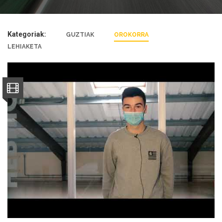
Kategoriak:
GUZTIAK
OROKORRA
LEHIAKETA