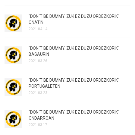
"DON´T BE DUMMY. ZUK EZ DUZU ORDEZKORIK"
OÑATIN
2021-04-14
"DON´T BE DUMMY. ZUK EZ DUZU ORDEZKORIK"
BASAURIN
2021-03-26
"DON´T BE DUMMY. ZUK EZ DUZU ORDEZKORIK"
PORTUGALETEN
2021-03-23
"DON´T BE DUMMY. ZUK EZ DUZU ORDEZKORIK"
ONDARROAN
2021-03-17