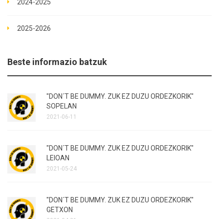
2024-2025
2025-2026
Beste informazio batzuk
"DON´T BE DUMMY. ZUK EZ DUZU ORDEZKORIK"
SOPELAN
2021-06-11
"DON´T BE DUMMY. ZUK EZ DUZU ORDEZKORIK"
LEIOAN
2021-05-24
"DON´T BE DUMMY. ZUK EZ DUZU ORDEZKORIK"
GETXON