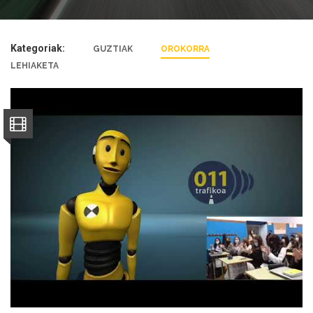
Kategoriak:
GUZTIAK
OROKORRA
LEHIAKETA