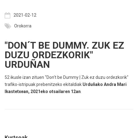
2021-02-12
Orokorra
"DON´T BE DUMMY. ZUK EZ
DUZU ORDEZKORIK"
URDUÑAN
52 ikusle izan zituen "Don't be Dummy | Zuk ez duzu ordezkorik"
trafiko-istripuak prebenitzeko ekitaldiak
Urduñako Andra Mari
Ikastetxean, 2021eko otsailaren 12an
.
Kurtsoak