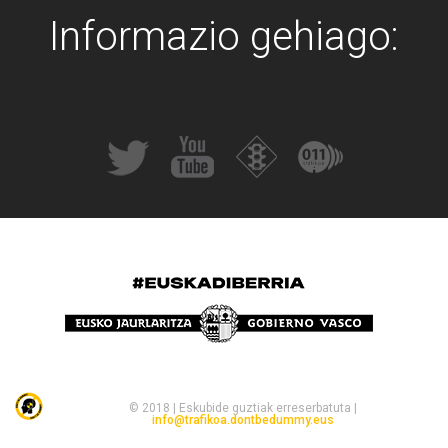
Informazio gehiago:
© 2018 | Eskubide guztiak erreserbatuta |
info@trafikoa.dontbedummy.eus