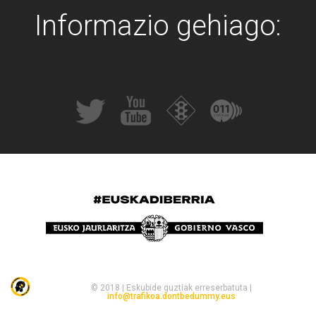
Informazio gehiago:
© 2018 | Eskubide guztiak erreserbatuta |
info@trafikoa.dontbedummy.eus