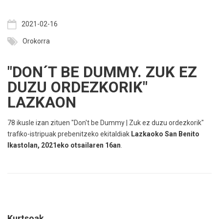
2021-02-16
Orokorra
"DON´T BE DUMMY. ZUK EZ
DUZU ORDEZKORIK"
LAZKAON
78 ikusle izan zituen "Don't be Dummy | Zuk ez duzu ordezkorik"
trafiko-istripuak prebenitzeko ekitaldiak
Lazkaoko San Benito
Ikastolan, 2021eko otsailaren 16an
.
Kurtsoak