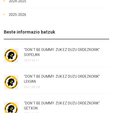
2024-2025
2025-2026
Beste informazio batzuk
"DON´T BE DUMMY. ZUK EZ DUZU ORDEZKORIK"
SOPELAN
2021-06-11
"DON´T BE DUMMY. ZUK EZ DUZU ORDEZKORIK"
LEIOAN
2021-05-24
"DON´T BE DUMMY. ZUK EZ DUZU ORDEZKORIK"
GETXON