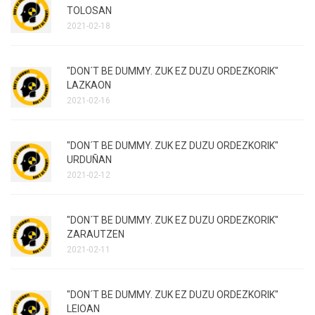
TOLOSAN
2021-02-18
"DON´T BE DUMMY. ZUK EZ DUZU ORDEZKORIK"
LAZKAON
2021-02-16
"DON´T BE DUMMY. ZUK EZ DUZU ORDEZKORIK"
URDUÑAN
2021-02-12
"DON´T BE DUMMY. ZUK EZ DUZU ORDEZKORIK"
ZARAUTZEN
2021-02-11
"DON´T BE DUMMY. ZUK EZ DUZU ORDEZKORIK"
LEIOAN