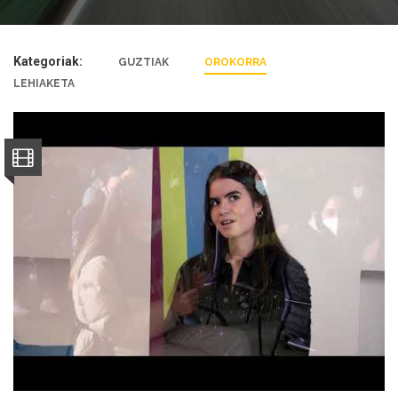
Kategoriak:
GUZTIAK
OROKORRA
LEHIAKETA