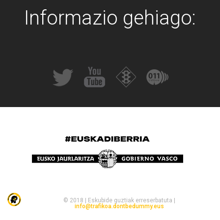
Informazio gehiago:
© 2018 | Eskubide guztiak erreserbatuta |
info@trafikoa.dontbedummy.eus