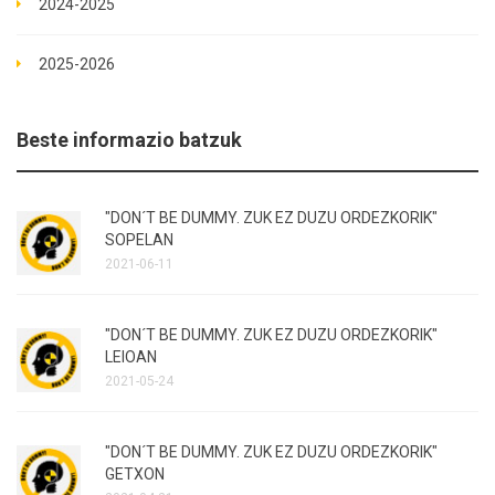
2024-2025
2025-2026
Beste informazio batzuk
"DON´T BE DUMMY. ZUK EZ DUZU ORDEZKORIK"
SOPELAN
2021-06-11
"DON´T BE DUMMY. ZUK EZ DUZU ORDEZKORIK"
LEIOAN
2021-05-24
"DON´T BE DUMMY. ZUK EZ DUZU ORDEZKORIK"
GETXON