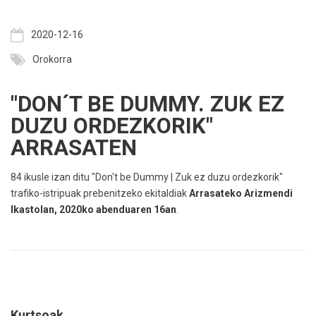
2020-12-16
Orokorra
"DON´T BE DUMMY. ZUK EZ
DUZU ORDEZKORIK"
ARRASATEN
84 ikusle izan ditu "Don't be Dummy | Zuk ez duzu ordezkorik"
trafiko-istripuak prebenitzeko ekitaldiak
Arrasateko Arizmendi
Ikastolan, 2020ko abenduaren 16an
.
Kurtsoak