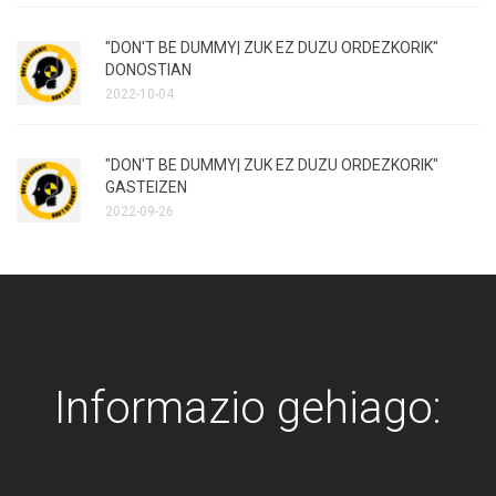
"DON'T BE DUMMY| ZUK EZ DUZU ORDEZKORIK"
DONOSTIAN
2022-10-04
"DON'T BE DUMMY| ZUK EZ DUZU ORDEZKORIK"
GASTEIZEN
2022-09-26
Informazio gehiago: