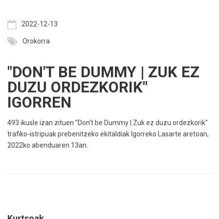
2022-12-13
Orokorra
"DON'T BE DUMMY | ZUK EZ
DUZU ORDEZKORIK"
IGORREN
493 ikusle izan zituen "Don't be Dummy | Zuk ez duzu ordezkorik"
trafiko-istripuak prebenitzeko ekitaldiak Igorreko Lasarte aretoan,
2022ko abenduaren 13an.
Kurtsoak