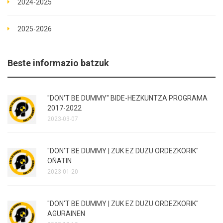
2024-2025
2025-2026
Beste informazio batzuk
"DON'T BE DUMMY" BIDE-HEZKUNTZA PROGRAMA
2017-2022
2023-03-07
"DON'T BE DUMMY | ZUK EZ DUZU ORDEZKORIK"
OÑATIN
2023-01-20
"DON'T BE DUMMY | ZUK EZ DUZU ORDEZKORIK"
AGURAINEN