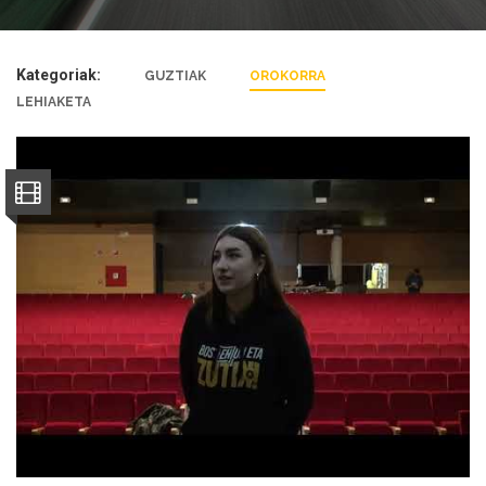
Kategoriak:
GUZTIAK
OROKORRA
LEHIAKETA