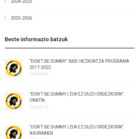
2024-2025
2025-2026
Beste informazio batzuk
"DON'T BE DUMMY" BIDE-HEZKUNTZA PROGRAMA
2017-2022
2023-03-07
"DON'T BE DUMMY | ZUK EZ DUZU ORDEZKORIK"
OÑATIN
2023-01-20
"DON'T BE DUMMY | ZUK EZ DUZU ORDEZKORIK"
AGURAINEN