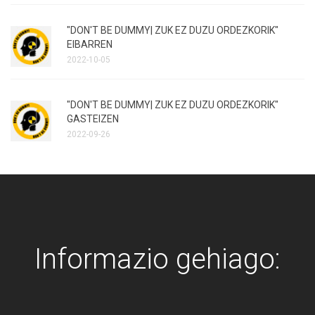
"DON'T BE DUMMY| ZUK EZ DUZU ORDEZKORIK"
EIBARREN
2022-10-05
"DON'T BE DUMMY| ZUK EZ DUZU ORDEZKORIK"
GASTEIZEN
2022-09-26
Informazio gehiago: