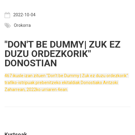
2022-10-04
Orokorra
"DON'T BE DUMMY| ZUK EZ
DUZU ORDEZKORIK"
DONOSTIAN
467 ikusle izan zituen "Don't be Dummy | Zuk ez duzu ordezkorik" 
trafiko-istripuak prebenitzeko ekitaldiak Donostiako Antzoki 
Zaharrean, 2022ko urriaren 4ean.
Kurtsoak