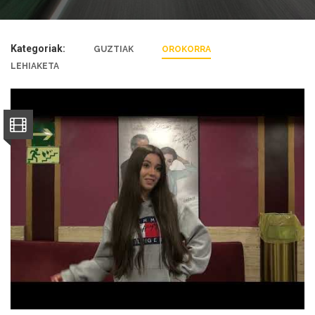
Kategoriak:
GUZTIAK
OROKORRA
LEHIAKETA