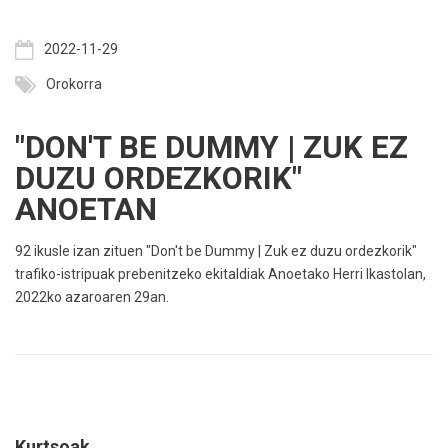
2022-11-29
Orokorra
"DON'T BE DUMMY | ZUK EZ
DUZU ORDEZKORIK"
ANOETAN
92 ikusle izan zituen "Don't be Dummy | Zuk ez duzu ordezkorik"
trafiko-istripuak prebenitzeko ekitaldiak Anoetako Herri Ikastolan,
2022ko azaroaren 29an.
Kurtsoak