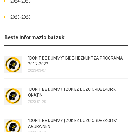
2024-2025
2025-2026
Beste informazio batzuk
"DON'T BE DUMMY" BIDE-HEZKUNTZA PROGRAMA
2017-2022
2023-03-07
"DON'T BE DUMMY | ZUK EZ DUZU ORDEZKORIK"
OÑATIN
2023-01-20
"DON'T BE DUMMY | ZUK EZ DUZU ORDEZKORIK"
AGURAINEN