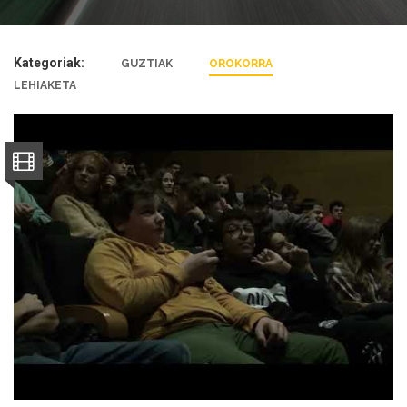
Kategoriak:
GUZTIAK
OROKORRA
LEHIAKETA