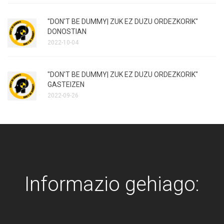
"DON'T BE DUMMY| ZUK EZ DUZU ORDEZKORIK"
DONOSTIAN
2022-10-04
"DON'T BE DUMMY| ZUK EZ DUZU ORDEZKORIK"
GASTEIZEN
2022-09-26
Informazio gehiago: