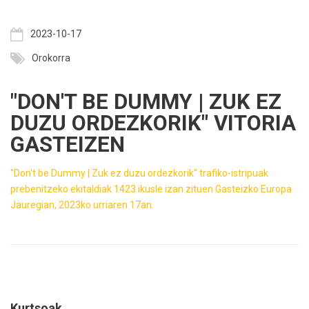
2023-10-17
Orokorra
"DON'T BE DUMMY | ZUK EZ
DUZU ORDEZKORIK" VITORIA
GASTEIZEN
"Don't be Dummy | Zuk ez duzu ordezkorik" trafiko-istripuak
prebenitzeko ekitaldiak 1423 ikusle izan zituen Gasteizko Europa
Jauregian, 2023ko urriaren 17an.
Kurtsoak