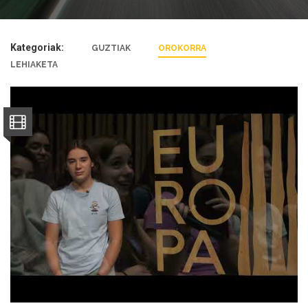
Kategoriak:
GUZTIAK
OROKORRA
LEHIAKETA