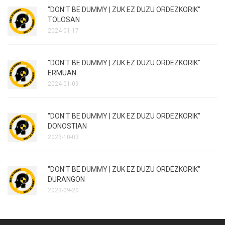
"DON'T BE DUMMY | ZUK EZ DUZU ORDEZKORIK"
TOLOSAN
2024-01-17
"DON'T BE DUMMY | ZUK EZ DUZU ORDEZKORIK"
ERMUAN
2024-01-09
"DON'T BE DUMMY | ZUK EZ DUZU ORDEZKORIK"
DONOSTIAN
2023-10-03
"DON'T BE DUMMY | ZUK EZ DUZU ORDEZKORIK"
DURANGON
2023-09-20