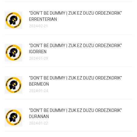
"DON'T BE DUMMY | ZUK EZ DUZU ORDEZKORIK"
ERRENTERIAN
2024-02-21
"DON'T BE DUMMY | ZUK EZ DUZU ORDEZKORIK"
IGORREN
2024-01-29
"DON'T BE DUMMY | ZUK EZ DUZU ORDEZKORIK"
BERMEON
2024-01-24
"DON'T BE DUMMY | ZUK EZ DUZU ORDEZKORIK"
DURANAN
2024-01-22