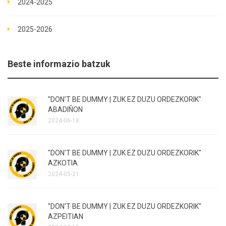
2024-2025
2025-2026
Beste informazio batzuk
"DON'T BE DUMMY | ZUK EZ DUZU ORDEZKORIK"
ABADIÑON
2024-06-18
"DON'T BE DUMMY | ZUK EZ DUZU ORDEZKORIK"
AZKOTIA
2024-05-21
"DON'T BE DUMMY | ZUK EZ DUZU ORDEZKORIK"
AZPEITIAN