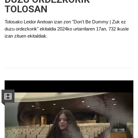
TOLOSAN
Tolosako Leidor Aretoan izan zen "Don't Be Dummy | Zuk ez
duzu ordezkorik" ekitaldia 2024ko urtarrilaren 17an. 732 ikusle
izan zituen ekitaldiak.