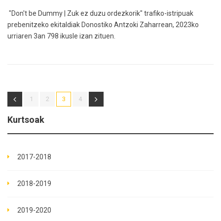
"Don't be Dummy | Zuk ez duzu ordezkorik" trafiko-istripuak
prebenitzeko ekitaldiak Donostiko Antzoki Zaharrean, 2023ko
urriaren 3an 798 ikusle izan zituen.
1
2
3
4
Kurtsoak
2017-2018
2018-2019
2019-2020