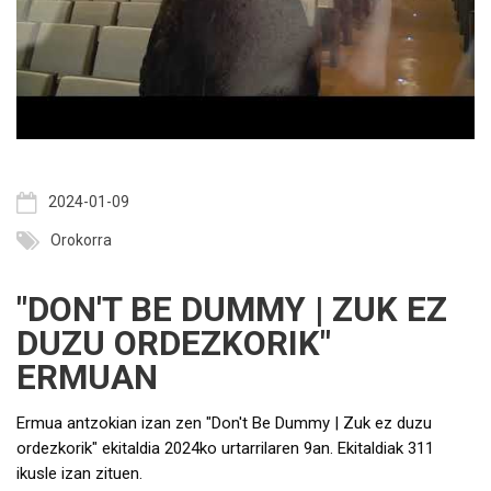
2024-01-09
Orokorra
"DON'T BE DUMMY | ZUK EZ
DUZU ORDEZKORIK"
ERMUAN
Ermua antzokian izan zen "Don't Be Dummy | Zuk ez duzu
ordezkorik" ekitaldia 2024ko urtarrilaren 9an. Ekitaldiak 311
ikusle izan zituen.