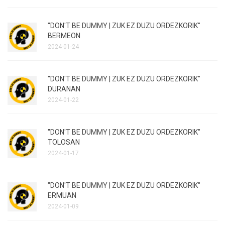
"DON'T BE DUMMY | ZUK EZ DUZU ORDEZKORIK"
BERMEON
2024-01-24
"DON'T BE DUMMY | ZUK EZ DUZU ORDEZKORIK"
DURANAN
2024-01-22
"DON'T BE DUMMY | ZUK EZ DUZU ORDEZKORIK"
TOLOSAN
2024-01-17
"DON'T BE DUMMY | ZUK EZ DUZU ORDEZKORIK"
ERMUAN
2024-01-09