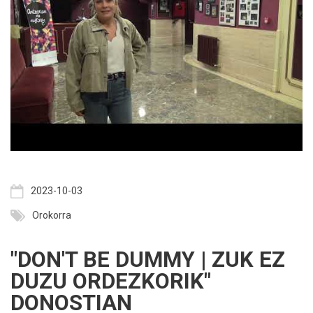
2023-10-03
Orokorra
"DON'T BE DUMMY | ZUK EZ
DUZU ORDEZKORIK"
DONOSTIAN