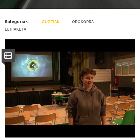
Kategoriak:
GUZTIAK
OROKORRA
LEHIAKETA