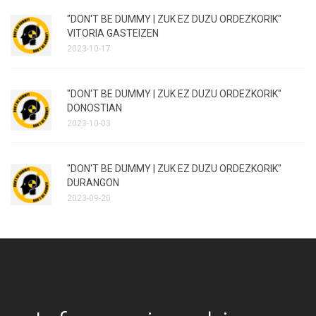
"DON'T BE DUMMY | ZUK EZ DUZU ORDEZKORIK"
VITORIA GASTEIZEN
2023-10-17
"DON'T BE DUMMY | ZUK EZ DUZU ORDEZKORIK"
DONOSTIAN
2023-10-03
"DON'T BE DUMMY | ZUK EZ DUZU ORDEZKORIK"
DURANGON
2023-09-20