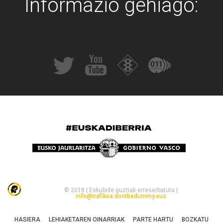
Informazio gehiago:
© 2018 | Eskubide guztiak erreserbatuta |
info@trafikoa.dontbedummy.eus
HASIERA
LEHIAKETAREN OINARRIAK
PARTE HARTU
BOZKATU