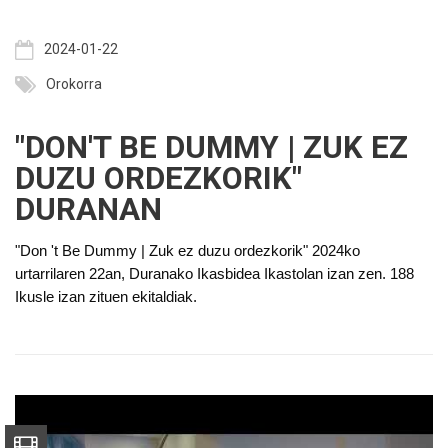
2024-01-22
Orokorra
"DON'T BE DUMMY | ZUK EZ
DUZU ORDEZKORIK"
DURANAN
"Don 't Be Dummy | Zuk ez duzu ordezkorik" 2024ko
urtarrilaren 22an, Duranako Ikasbidea Ikastolan izan zen. 188
Ikusle izan zituen ekitaldiak.