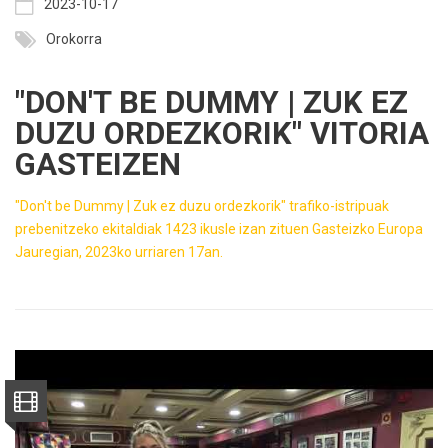
2023-10-17
Orokorra
"DON'T BE DUMMY | ZUK EZ
DUZU ORDEZKORIK" VITORIA
GASTEIZEN
"Don't be Dummy | Zuk ez duzu ordezkorik" trafiko-istripuak
prebenitzeko ekitaldiak 1423 ikusle izan zituen Gasteizko Europa
Jauregian, 2023ko urriaren 17an.