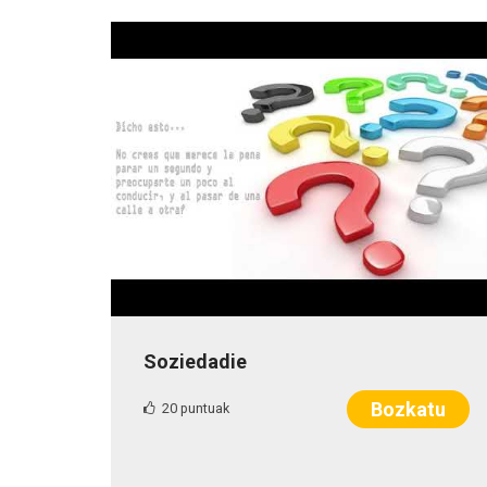
Soziedadie
Bozkatu
20 puntuak