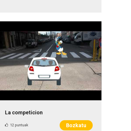
La competicion
Bozkatu
12 puntuak