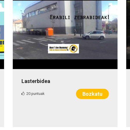
Lasterbidea
Bozkatu
20 puntuak