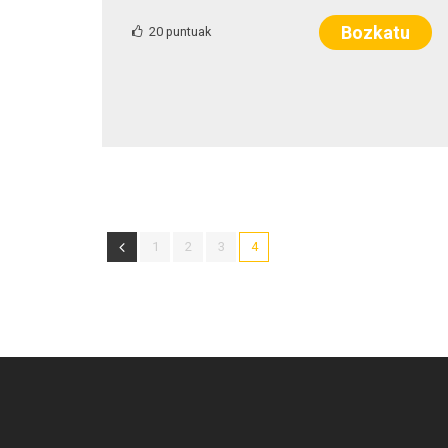
Bozkatu
20 puntuak
1
2
3
4