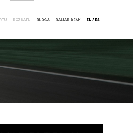
RTU
BOZKATU
BLOGA
BALIABIDEAK
EU / ES