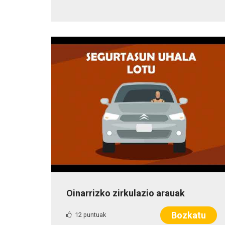
Oinarrizko zirkulazio arauak
Bozkatu
12 puntuak