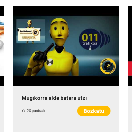
Mugikorra alde batera utzi
Bozkatu
20 puntuak