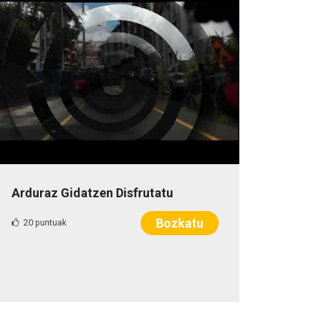
Arduraz Gidatzen Disfrutatu
Bozkatu
20 puntuak