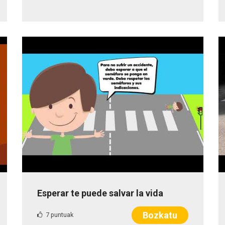
Esperar te puede salvar la vida
Bozkatu
7 puntuak