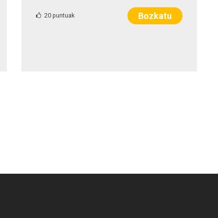
Bozkatu
20 puntuak