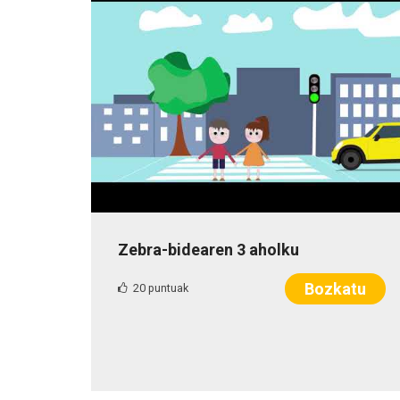
Zebra-bidearen 3 aholku
Bozkatu
20 puntuak