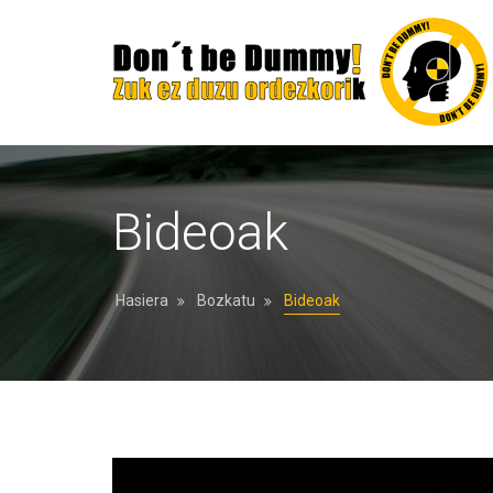
Bideoak
Hasiera
Bozkatu
Bideoak