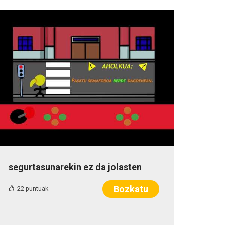
segurtasunarekin ez da jolasten
Bozkatu
22 puntuak