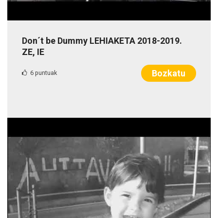
Don´t be Dummy LEHIAKETA 2018-2019.
ZE, IE
Bozkatu
6 puntuak