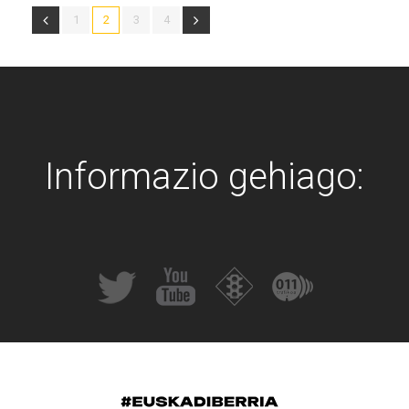
1
2
3
4
Informazio gehiago: