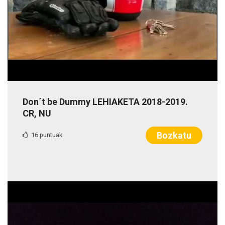
Don´t be Dummy LEHIAKETA 2018-2019.
CR, NU
Bozkatu
16 puntuak