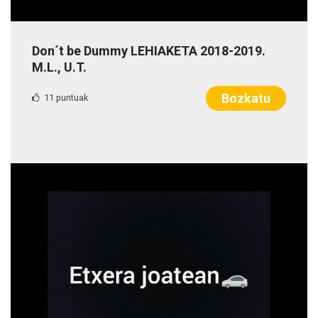
Don´t be Dummy LEHIAKETA 2018-2019.
M.L., U.T.
Bozkatu
11 puntuak