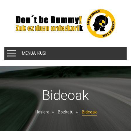
MENUA IKUSI
Bideoak
Hasiera
Bozkatu
Bideoak