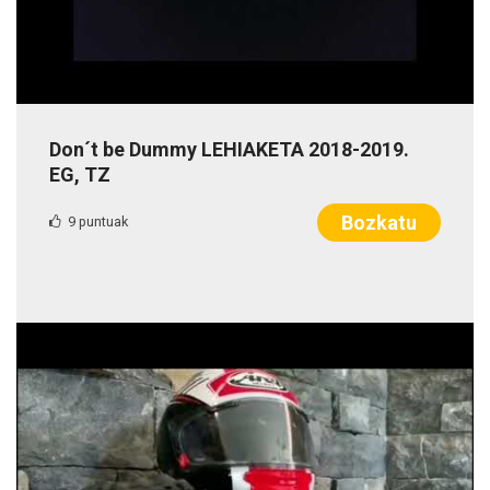
Don´t be Dummy LEHIAKETA 2018-2019.
EG, TZ
Bozkatu
9 puntuak