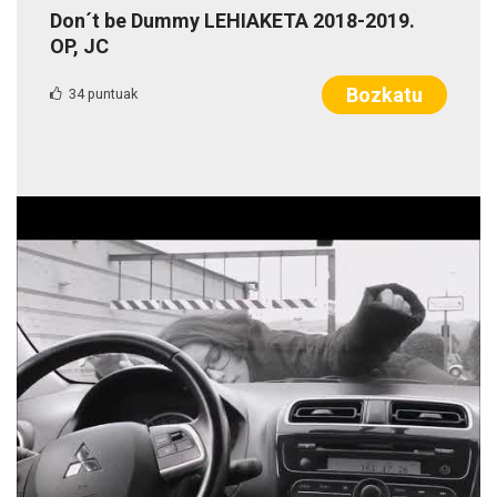
Don´t be Dummy LEHIAKETA 2018-2019.
OP, JC
Bozkatu
34 puntuak