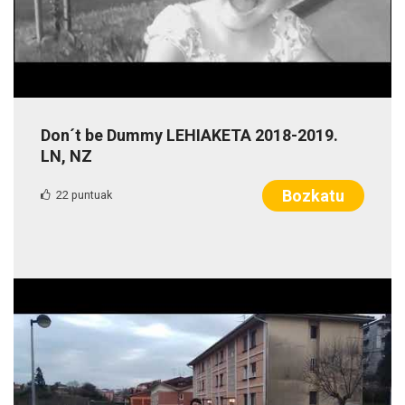
Don´t be Dummy LEHIAKETA 2018-2019.
LN, NZ
Bozkatu
22 puntuak