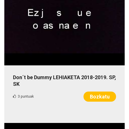
Don´t be Dummy LEHIAKETA 2018-2019. SP,
SK
Bozkatu
3 puntuak