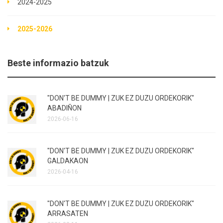
2024-2025
2025-2026
Beste informazio batzuk
"DON'T BE DUMMY | ZUK EZ DUZU ORDEKORIK"
ABADIÑON
2026-06-16
"DON'T BE DUMMY | ZUK EZ DUZU ORDEKORIK"
GALDAKAON
2026-04-16
"DON'T BE DUMMY | ZUK EZ DUZU ORDEKORIK"
ARRASATEN