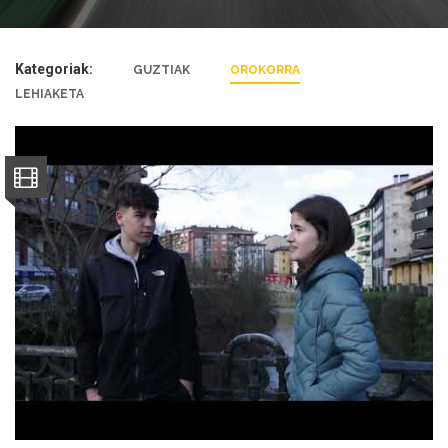
Kategoriak:
GUZTIAK
OROKORRA
LEHIAKETA