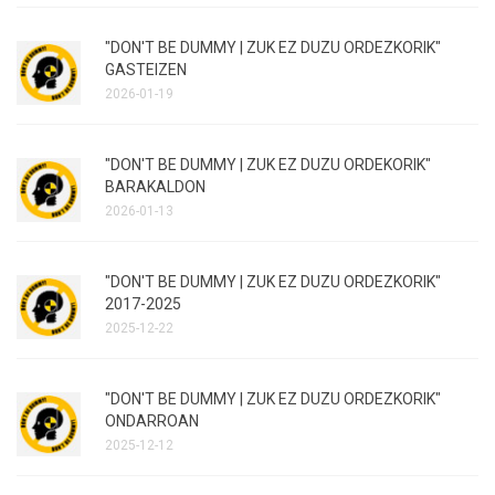
"DON'T BE DUMMY | ZUK EZ DUZU ORDEZKORIK"
GASTEIZEN
2026-01-19
"DON'T BE DUMMY | ZUK EZ DUZU ORDEKORIK"
BARAKALDON
2026-01-13
"DON'T BE DUMMY | ZUK EZ DUZU ORDEZKORIK"
2017-2025
2025-12-22
"DON'T BE DUMMY | ZUK EZ DUZU ORDEZKORIK"
ONDARROAN
2025-12-12