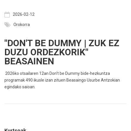
2026-02-12
Orokorra
"DON'T BE DUMMY | ZUK EZ
DUZU ORDEZKORIK"
BEASAINEN
2026ko otsailaren 12an Don't be Dummy bide-hezkuntza
programak 490 ikusle izan zituen Beasaingo Usurbe Antzokian
egindako saioan.
Kurtsoak