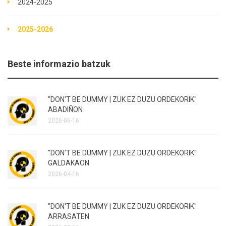
2024-2025
2025-2026
Beste informazio batzuk
"DON'T BE DUMMY | ZUK EZ DUZU ORDEKORIK"
ABADIÑON
2026-06-16
"DON'T BE DUMMY | ZUK EZ DUZU ORDEKORIK"
GALDAKAON
2026-04-16
"DON'T BE DUMMY | ZUK EZ DUZU ORDEKORIK"
ARRASATEN