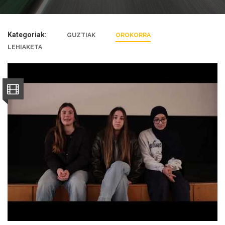
Kategoriak:
GUZTIAK
OROKORRA
LEHIAKETA