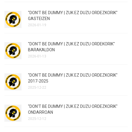
"DON'T BE DUMMY | ZUK EZ DUZU ORDEZKORIK"
GASTEIZEN
2026-01-19
"DON'T BE DUMMY | ZUK EZ DUZU ORDEKORIK"
BARAKALDON
2026-01-13
"DON'T BE DUMMY | ZUK EZ DUZU ORDEZKORIK"
2017-2025
2025-12-22
"DON'T BE DUMMY | ZUK EZ DUZU ORDEZKORIK"
ONDARROAN
2025-12-12