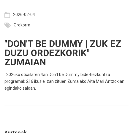
2026-02-04
Orokorra
"DON'T BE DUMMY | ZUK EZ
DUZU ORDEZKORIK"
ZUMAIAN
2026ko otsailaren 4an Don't be Dummy bide-hezkuntza
programak 216 ikusle izan zituen Zumaiako Aita Mari Antzokian
egindako saioan.
Kurtsoak