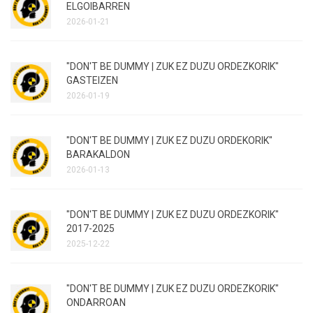
ELGOIBARREN
2026-01-21
"DON'T BE DUMMY | ZUK EZ DUZU ORDEZKORIK"
GASTEIZEN
2026-01-19
"DON'T BE DUMMY | ZUK EZ DUZU ORDEKORIK"
BARAKALDON
2026-01-13
"DON'T BE DUMMY | ZUK EZ DUZU ORDEZKORIK"
2017-2025
2025-12-22
"DON'T BE DUMMY | ZUK EZ DUZU ORDEZKORIK"
ONDARROAN