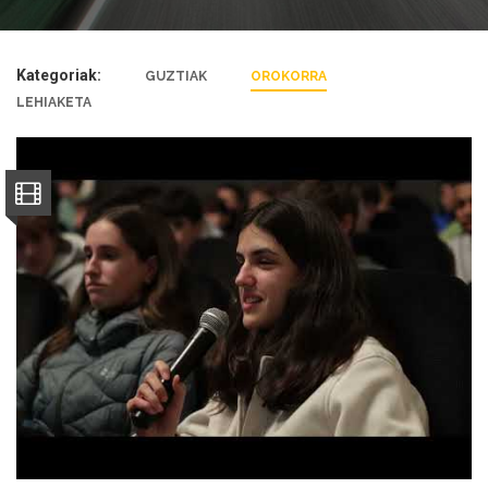
Kategoriak:
GUZTIAK
OROKORRA
LEHIAKETA