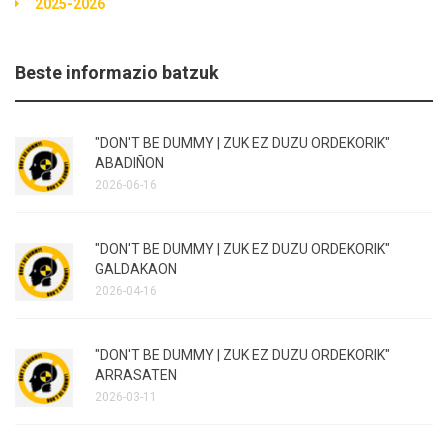
2025-2026
Beste informazio batzuk
"DON'T BE DUMMY | ZUK EZ DUZU ORDEKORIK"
ABADIÑON
2026-06-16
"DON'T BE DUMMY | ZUK EZ DUZU ORDEKORIK"
GALDAKAON
2026-04-16
"DON'T BE DUMMY | ZUK EZ DUZU ORDEKORIK"
ARRASATEN
2026-03-11