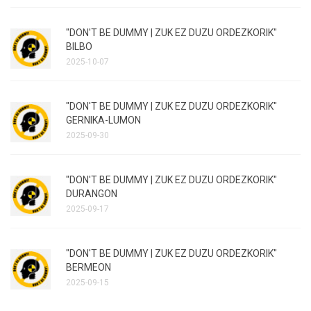
"DON'T BE DUMMY | ZUK EZ DUZU ORDEZKORIK"
BILBO
2025-10-07
"DON'T BE DUMMY | ZUK EZ DUZU ORDEZKORIK"
GERNIKA-LUMON
2025-09-30
"DON'T BE DUMMY | ZUK EZ DUZU ORDEZKORIK"
DURANGON
2025-09-17
"DON'T BE DUMMY | ZUK EZ DUZU ORDEZKORIK"
BERMEON
2025-09-15