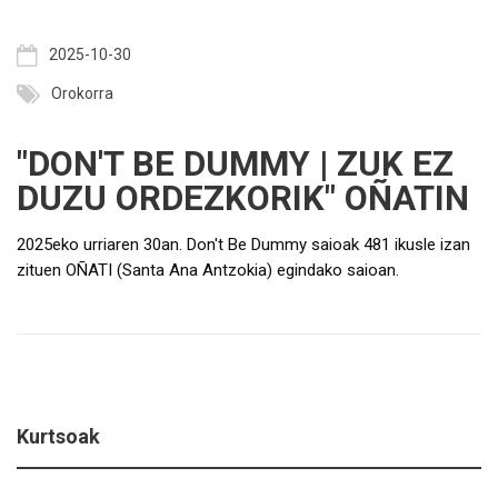
2025-10-30
Orokorra
"DON'T BE DUMMY | ZUK EZ
DUZU ORDEZKORIK" OÑATIN
2025eko urriaren 30an. Don't Be Dummy saioak 481 ikusle izan
zituen OÑATI (Santa Ana Antzokia) egindako saioan.
Kurtsoak