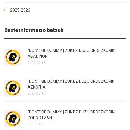
2025-2026
Beste informazio batzuk
"DON'T BE DUMMY | ZUK EZ DUZU ORDEZKORIK"
ABADIÑON
2025-06-18
"DON'T BE DUMMY | ZUK EZ DUZU ORDEZKORIK"
AZKOITIA
2025-06-10
"DON'T BE DUMMY | ZUK EZ DUZU ORDEZKORIK"
ZORNOTZAN
2025-04-29