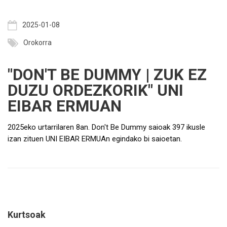
2025-01-08
Orokorra
"DON'T BE DUMMY | ZUK EZ
DUZU ORDEZKORIK" UNI
EIBAR ERMUAN
2025eko urtarrilaren 8an. Don't Be Dummy saioak 397 ikusle
izan zituen UNI EIBAR ERMUAn egindako bi saioetan.
Kurtsoak