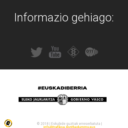
Informazio gehiago:
© 2018 | Eskubide guztiak erreserbatuta |
info@trafikoa.dontbedummy.eus