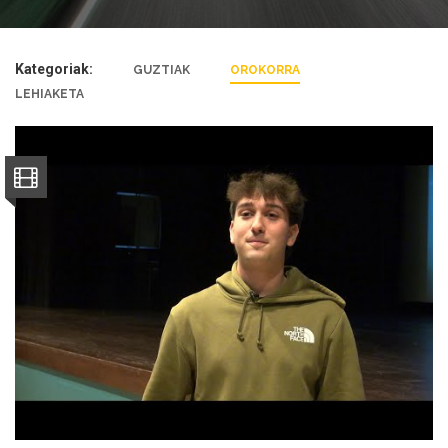
Kategoriak:
GUZTIAK
OROKORRA
LEHIAKETA